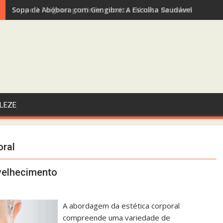
Sopa de Abóbora com Gengibre: A Escolha Saudável e Funcio
LEZE
oral
nvelhecimento
A abordagem da estética corporal
compreende uma variedade de