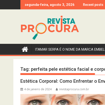
Skip
segunda-feira, agosto 3, 2026
Recent posts
to
content
ITAMAR SERPA É O NOME DA MARCA EMBEL
Tag:
perfeita pele estética facial e corp
Estética Corporal: Como Enfrentar o E
4 de janeiro de 2024
revistaprocura.com.br